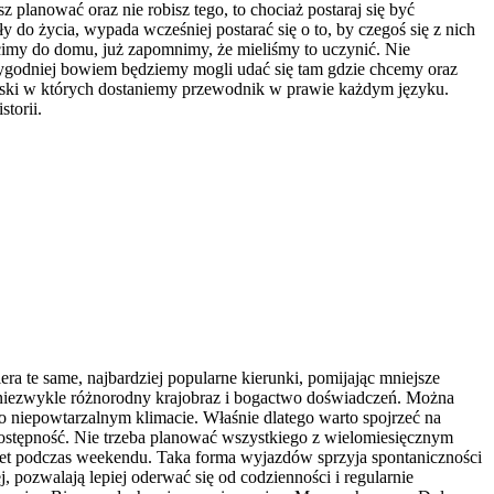
planować oraz nie robisz tego, to chociaż postaraj się być
o życia, wypada wcześniej postarać się o to, by czegoś się z nich
imy do domu, już zapomnimy, że mieliśmy to uczynić. Nie
wygodniej bowiem będziemy mogli udać się tam gdzie chcemy oraz
 kioski w których dostaniemy przewodnik w prawie każdym języku.
torii.
era te same, najbardziej popularne kierunki, pomijając mniejsze
je niezwykle różnorodny krajobraz i bogactwo doświadczeń. Można
i o niepowtarzalnym klimacie. Właśnie dlatego warto spojrzeć na
dostępność. Nie trzeba planować wszystkiego z wielomiesięcznym
wet podczas weekendu. Taka forma wyjazdów sprzyja spontaniczności
 pozwalają lepiej oderwać się od codzienności i regularnie