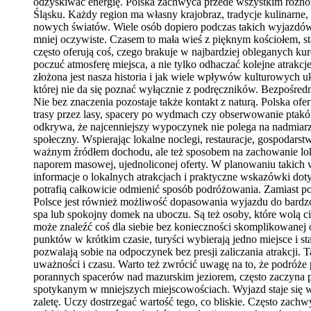
odzyskiwać energię. Polska zachwyca przede wszystkim różnor
Śląsku. Każdy region ma własny krajobraz, tradycje kulinarne
nowych światów. Wiele osób dopiero podczas takich wyjazdów z
mniej oczywiste. Czasem to mała wieś z pięknym kościołem, st
często oferują coś, czego brakuje w najbardziej obleganych k
poczuć atmosferę miejsca, a nie tylko odhaczać kolejne atrakc
złożona jest nasza historia i jak wiele wpływów kulturowych u
której nie da się poznać wyłącznie z podręczników. Bezpośredn
Nie bez znaczenia pozostaje także kontakt z naturą. Polska o
trasy przez lasy, spacery po wydmach czy obserwowanie ptakó
odkrywa, że najcenniejszy wypoczynek nie polega na nadmiarz
społeczny. Wspierając lokalne noclegi, restauracje, gospodars
ważnym źródłem dochodu, ale też sposobem na zachowanie lokalny
naporem masowej, ujednoliconej oferty. W planowaniu taki
informacje o lokalnych atrakcjach i praktyczne wskazówki do
potrafią całkowicie odmienić sposób podróżowania. Zamiast p
Polsce jest również możliwość dopasowania wyjazdu do bardzo r
spa lub spokojny domek na uboczu. Są też osoby, które wolą ci
może znaleźć coś dla siebie bez konieczności skomplikowanej
punktów w krótkim czasie, turyści wybierają jedno miejsce i st
pozwalają sobie na odpoczynek bez presji zaliczania atrakcji.
uważności i czasu. Warto też zwrócić uwagę na to, że podróże
porannych spacerów nad mazurskim jeziorem, często zaczyna pó
spotykanym w mniejszych miejscowościach. Wyjazd staje się wt
zaletę. Uczy dostrzegać wartość tego, co bliskie. Często zac