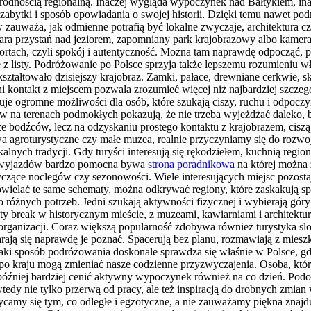
odnością regionalną. Inaczej wygląda wypoczynek nad Bałtykiem, ina
, zabytki i sposób opowiadania o swojej historii. Dzięki temu nawet p
auważa, jak odmienne potrafią być lokalne zwyczaje, architektura cz
ara przystań nad jeziorem, zapomniany park krajobrazowy albo kameral
urortach, czyli spokój i autentyczność. Można tam naprawdę odpocząć
je z listy. Podróżowanie po Polsce sprzyja także lepszemu rozumieniu w
kształtowało dzisiejszy krajobraz. Zamki, pałace, drewniane cerkwie, 
i kontakt z miejscem pozwala zrozumieć więcej niż najbardziej szczeg
feruje ogromne możliwości dla osób, które szukają ciszy, ruchu i odp
w na terenach podmokłych pokazują, że nie trzeba wyjeżdżać daleko,
e bodźców, lecz na odzyskaniu prostego kontaktu z krajobrazem, cis
twa agroturystyczne czy małe muzea, realnie przyczyniamy się do rozwo
ch tradycji. Gdy turyści interesują się rękodziełem, kuchnią regionaln
ch wyjazdów bardzo pomocna bywa
strona poradnikowa
na której można 
tyczące noclegów czy sezonowości. Wiele interesujących miejsc pozos
owielać te same schematy, można odkrywać regiony, które zaskakują 
óżnych potrzeb. Jedni szukają aktywności fizycznej i wybierają góry 
ty break w historycznym mieście, z muzeami, kawiarniami i architektu
 organizacji. Coraz większą popularność zdobywa również turystyka sl
arają się naprawdę je poznać. Spacerują bez planu, rozmawiają z mieszk
 Taki sposób podróżowania doskonale sprawdza się właśnie w Polsce, g
 po kraju mogą zmieniać nasze codzienne przyzwyczajenia. Osoba, któ
źniej bardziej cenić aktywny wypoczynek również na co dzień. Podobn
edy nie tylko przerwą od pracy, ale też inspiracją do drobnych zmia
hwycamy się tym, co odległe i egzotyczne, a nie zauważamy piękna znaj