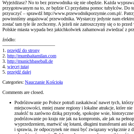
Wyjeżdżasz? No to bez przewodnika się nie obędzie. Każda wyprawa, a
przygotowanym na to, ze będzie Ci przydatna pomoc tubylców. Do teg
przyuczyć – sprawdź http://www.przewodnikporzymie.com.pl/. Patrz
powinniśmy angażować przewodnika. Wystarczy jedynie nam elektron
zostać tam tyle ile zechcemy. A jeżeli nie zatroszczymy się o to pr
Polskie miasta wypada bez jakichkolwiek zahamowań zwiedzać z prze
źródło:
———————————
1.
przejdź do strony
2.
http://mumbaitamilan.com
3.
http://munichbaseball.de
4.
więcej tutaj
5.
przejdź dalej
Categories:
Nauczanie Kościoła
Comments are closed.
Podróżowanie po Polsce potrafi zaskakiwać nawet tych, którzy s
miejscowości, mniej znane regiony i lokalne atrakcje, które 
znaleźć tu zarówno dziką przyrodę, spokojne wsie, historyczne 
podróżowanie po kraju nie jak na kompromis, ale jak na pełno
wyprzedzeniem, martwić się lotami, długimi transferami ani 
i sprawia, że odpoczynek nie musi być związany wyłącznie z dł