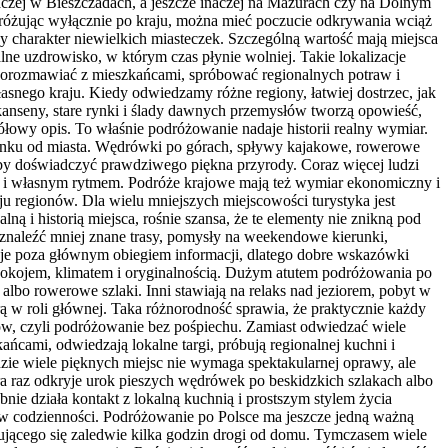
czej w Bieszczadach, a jeszcze inaczej na Mazurach czy na Dolnym
odróżując wyłącznie po kraju, można mieć poczucie odkrywania wciąż
y charakter niewielkich miasteczek. Szczególną wartość mają miejsca
ne uzdrowisko, w którym czas płynie wolniej. Takie lokalizacje
, porozmawiać z mieszkańcami, spróbować regionalnych potraw i
łasnego kraju. Kiedy odwiedzamy różne regiony, łatwiej dostrzec, jak
skanseny, stare rynki i ślady dawnych przemysłów tworzą opowieść,
ółowy opis. To właśnie podróżowanie nadaje historii realny wymiar.
oczynku od miasta. Wędrówki po górach, spływy kajakowe, rowerowe
 by doświadczyć prawdziwego piękna przyrody. Coraz więcej ludzi
zą i własnym rytmem. Podróże krajowe mają też wymiar ekonomiczny i
ju regionów. Dla wielu mniejszych miejscowości turystyka jest
ą i historią miejsca, rośnie szansa, że te elementy nie znikną pod
znaleźć mniej znane trasy, pomysły na weekendowe kierunki,
taje poza głównym obiegiem informacji, dlatego dobre wskazówki
spokojem, klimatem i oryginalnością. Dużym atutem podróżowania po
albo rowerowe szlaki. Inni stawiają na relaks nad jeziorem, pobyt w
rą w roli głównej. Taka różnorodność sprawia, że praktycznie każdy
ow, czyli podróżowanie bez pośpiechu. Zamiast odwiedzać wiele
ańcami, odwiedzają lokalne targi, próbują regionalnej kuchni i
dzie wiele pięknych miejsc nie wymaga spektakularnej oprawy, ale
ra raz odkryje urok pieszych wędrówek po beskidzkich szlakach albo
ie działa kontakt z lokalną kuchnią i prostszym stylem życia
n w codzienności. Podróżowanie po Polsce ma jeszcze jedną ważną
dującego się zaledwie kilka godzin drogi od domu. Tymczasem wiele