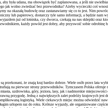
by była udana, ma obowiązek być zaplanowana, a jeśli nie uwielbiasz 
o jak wolno zwiedzać bez przewodnika? Ażeby wycieczki coś wnosiły d
ymy na okazałą budowlę oraz zastanawiamy się co to jest. Nim powróc
iczny lub papierowy, dostarczy tyle samo informacji, a będzie nam 
zed wyjazdem już od lotniska, czy dworca, czekają na nas sklepiki oraz
wodnikiem, każdy powód jest dobry, aby przyswoić sobie odrobinę his
ą przekonani, że znają kraj bardzo dobrze. Wiele osób przez lata wybi
nie trafiają na pierwsze strony przewodników. Tymczasem Polska oferu
miasta, uzdrowiska, góry, jeziora, lasy, jak i nadmorskie miejscowośc
prawną przygodę. Jedną z największych zalet podróży krajowych jest 
skomplikowaną logistyką. Wiele ciekawych miejsc można odwiedzić na
ugim urlopem raz do roku. Krótsze wyjazdy, ale organizowane częściej,